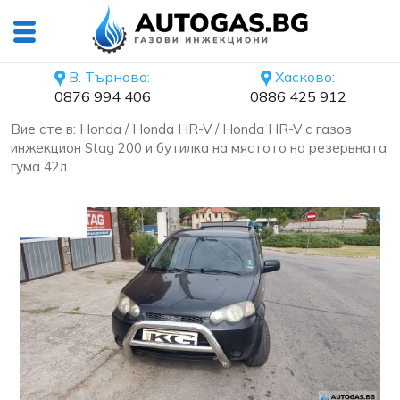
В. Търново:
Хасково:
0876 994 406
0886 425 912
Вие сте в:
Honda
/
Honda HR-V
/ Honda HR-V с газов
инжекцион Stag 200 и бутилка на мястото на резервната
гума 42л.