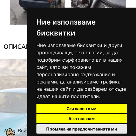
Ние използваме
бисквитки
Ние използваме бисквитки и други,
ОПИСАНИЕ
проследяващи, технологии, за да
подобрим сърфирането ви в нашия
сайт, като ви покажем
персонализирано съдържание и
реклами, да анализираме трафика
Велико Търново:
0876 994 406
на нашия сайт и да разберем откъде
Хасково:
0886 425 912
идват нашите посетители.
info@autogas.bg
Съгласен съм
Аз отказвам
Промяна на предпочитанията ми
2026, Всички права запазени.
Политика за защита на