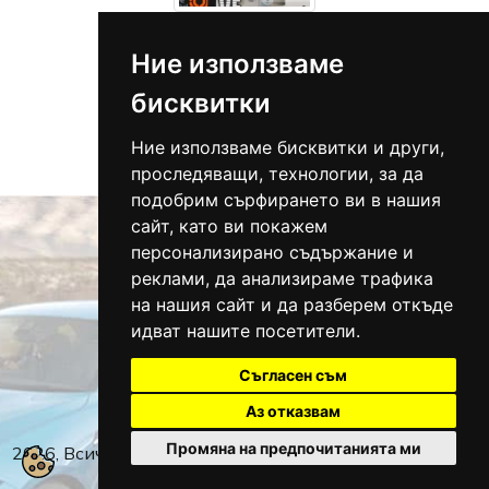
Ние използваме
бисквитки
Ние използваме бисквитки и други,
Всички
проследяващи, технологии, за да
подобрим сърфирането ви в нашия
сайт, като ви покажем
персонализирано съдържание и
реклами, да анализираме трафика
Велико Търново:
0876 994 406
на нашия сайт и да разберем откъде
Хасково:
0886 425 912
идват нашите посетители.
info@autogas.bg
Съгласен съм
Аз отказвам
Промяна на предпочитанията ми
2026, Всички права запазени.
Политика за защита на
личните данни