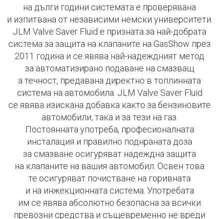
на дълги години системата е проверявана
и изпитвана от независими немски университети.
JLM Valve Saver Fluid е призната за най-добрата
система за защита на клапаните на GasShow през
2011 година и се явява най-надеждният метод
за автоматизирано подаване на смазващ
а течност, предавана директно в топлинната
система на автомобила. JLM Valve Saver Fluid
се явява изискана добавка както за бензиновите
автомобили, така и за тези на газ.
Постоянната употреба, професионалната
инсталация и правилно поднраната доза
за смазване осигуряват надеждна защита
на клапаните на вашия автомобил. Освен това
те осигуряват почистване на горивната
и на инжекционната система. Употребата
им се явява абсолютно безопасна за всички
превозни средства и същевременно не вреди